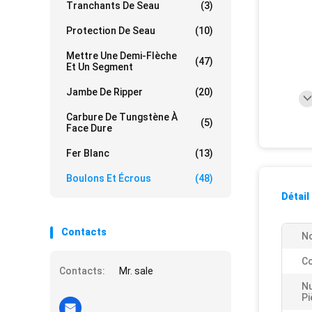
Tranchants De Seau
(3)
Protection De Seau
(10)
Mettre Une Demi-Flèche
(47)
Et Un Segment
Jambe De Ripper
(20)
Carbure De Tungstène À
(5)
Face Dure
Fer Blanc
(13)
Boulons Et Écrous
(48)
Détail
Contacts
No
Co
Contacts:
Mr. sale
N
Pi