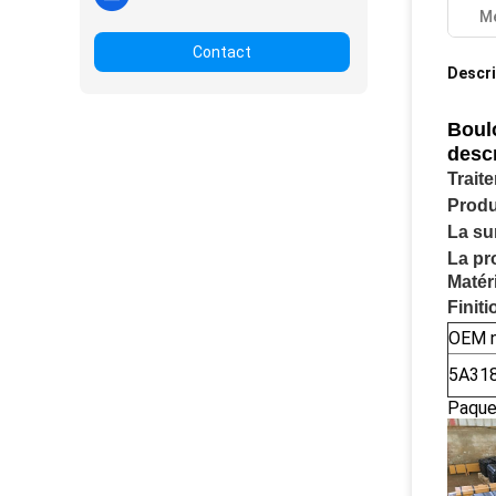
Me
Contact
Descri
Boul
desc
Trait
Produ
La sur
La pr
Matéri
Finiti
OEM n
5A31
Paque