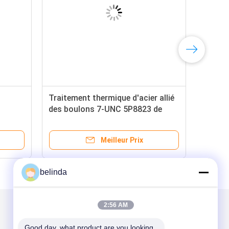
Traitement thermique d'acier allié
des boulons 7-UNC 5P8823 de
charrue d'OIN
Meilleur Prix
belinda
2:56 AM
Mail nous
Good day, what product are you looking 