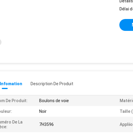
Détail
Délai d
 Infomation
Description De Produit
m De Produit:
Boulons de voie
Matéri
uleur:
Noir
Taille 
uméro De La
7H3596
Appliio
èce: