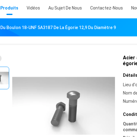
Produits
Vidéos
Au Sujet De Nous
Contactez-Nous
No
ir Du Boulon 18-UNF 5A3187 De La Égorie 12,9 Du Diamètre 9
Acier 
égorie
Détails
Lieu d'o
Nom de
Numéro
Condit
Quanti
comma