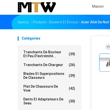
Maison
Aperçu
Produits
Boulons Et Écrous
Acier Allié De No
Catégories
Tranchants De Bouteur
(39)
Et Peu D'extrémité...
Tranchants De Chargeur
(26)
Blades Et Superpositions
(39)
De Classeurs
Plat De Chaussure De
(42)
Voie
Dents Et Adaptateurs De
(30)
Seau