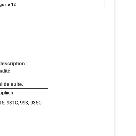
gorie 12
description ;
alité
i de suite.
ppliion
15, 931C, 993, 935C