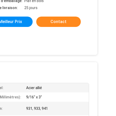
s d'emballage:
Plat en bois
e livraison:
25 jours
Meilleur Prix
Contact
el:
Acier allié
(millimètres):
9/16" x 3"
n:
931, 933, 941