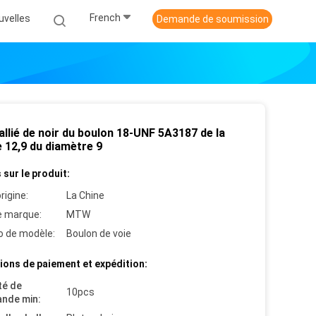
French
uvelles
Demande de soumission
allié de noir du boulon 18-UNF 5A3187 de la
 12,9 du diamètre 9
 sur le produit:
rigine:
La Chine
 marque:
MTW
 de modèle:
Boulon de voie
ions de paiement et expédition:
té de
10pcs
nde min: