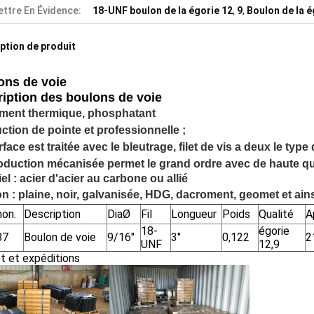
ttre En Évidence:
18-UNF boulon de la égorie 12
,
9
,
Boulon de la é
ption de produit
ons de voie
ription
des boulons de voie
ement thermique, phosphatant
ction de pointe et professionnelle ;
face est traitée avec le bleutrage, filet de vis a deux le type 
oduction mécanisée permet le grand ordre avec de haute qu
el : acier d'acier au carbone ou allié
on : plaine, noir, galvanisée, HDG, dacroment, geomet et ains
on.
Description
DiaØ
Fil
Longueur
Poids
Qualité
A
18-
égorie
87
Boulon de voie
9/16"
3"
0,122
2
UNF
12,9
t et expéditions