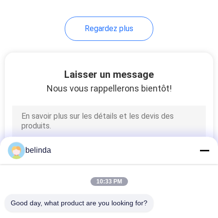
22
Regardez plus
Jambe de ripper
Laisser un message
Nous vous rappellerons bientôt!
5
Carbure de
belinda
tungstène à face
dure
10:33 PM
Good day, what product are you looking for?