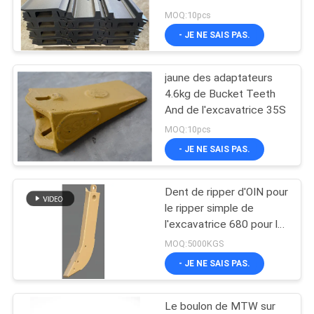
râleur du double 963D
CITATION
MOQ:10pcs
- JE NE SAIS PAS.
32
PLAN
Dents et
jaune des adaptateurs
DU
4.6kg de Bucket Teeth
adaptateurs de
SITE
And de l'excavatrice 35S
seau
MOQ:10pcs
- JE NE SAIS PAS.
PRIVACY
POLICY
Dent de ripper d'OIN pour
3
le ripper simple de
l'excavatrice 680 pour le
Tranchants de seau
tracteur
MOQ:5000KGS
- JE NE SAIS PAS.
Le boulon de MTW sur