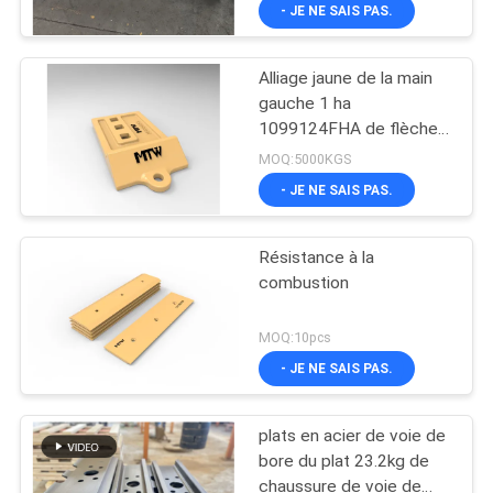
VISITE
- JE NE SAIS PAS.
D'USINE
Alliage jaune de la main
41
gauche 1 ha
CONTRÔLE
1099124FHA de flèche
Blades et
DE
de fonte de centre demi
MOQ:5000KGS
superpositions de
QUALITÉ
- JE NE SAIS PAS.
classeurs
Résistance à la
CONTACTEZ-
combustion
NOUS
44
MOQ:10pcs
Plat de chaussure
NOUVELLES
- JE NE SAIS PAS.
de voie
plats en acier de voie de
DEMANDEZ
bore du plat 23.2kg de
UNE
chaussure de voie de