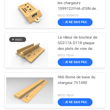
les chargeurs
1099122FHA d'OIN de
10
tranchants allient l'acier
MOQ:5000KGS
X14
- JE NE SAIS PAS.
protection de seau
Le râleur de bouteur de
SG317A D11R plaque
des plats de voie de
Track Shoe
MOQ:10pcs
d'excavatrice
- JE NE SAIS PAS.
49
Mettre une demi-
966 Borne de base du
chargeur 7V1490
flèche et un
segment
MOQ:10pcs
- JE NE SAIS PAS.