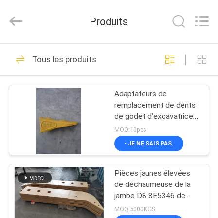
2026
MTW
WEAR
Produits
PARTS
(SUZHOU)
CO.,LTD.
All
MAISON
Rights
49
Reserved.
Tous les produits
Tranchants de
PRODUITS
bouteur et peu
Adaptateurs de
remplacement de dents
d'extrémité
VIDÉOS
de godet d'excavatrice
35S 2,7 kg
MOQ:10pcs
AU
- JE NE SAIS PAS.
26
SUJET
Tranchants de
Pièces jaunes élevées
DE
de déchaumeuse de la
NOUS
chargeur
jambe D8 8E5346 de
ripper de Spéc.
MOQ:5000KGS