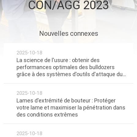
CON/AGG 2023
VISITE
D'USINE
CONTRÔLE
Nouvelles connexes
DE
2025-10-18
QUALITÉ
La science de l'usure : obtenir des
performances optimales des bulldozers
CONTACTEZ-
grâce à des systèmes d'outils d'attaque du
sol (OAS) équilibrés
NOUS
2025-10-18
Lames d'extrémité de bouteur : Protéger
NOUVELLES
votre lame et maximiser la pénétration dans
des conditions extrêmes
DEMANDEZ
UNE
2025-10-18