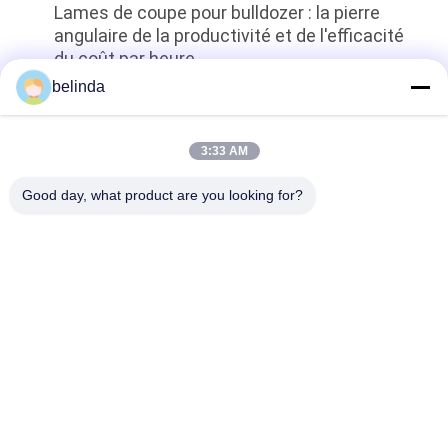
Lames de coupe pour bulldozer : la pierre
CITATION
angulaire de la productivité et de l'efficacité
du coût par heure
PLAN
belinda
DU
top
SITE
3:33 AM
Good day, what product are you looking for?
PRIVACY
Catégories populaires
Tous
POLICY
Tranchants De 
Tranchants De 
Bouteur Et Peu 
Chargeur
D'extrémité
Blades Et 
Plat De Chaussure 
Superpositions De 
De Voie
Classeurs
Dents Et 
Tranchants De Seau
Adaptateurs De 