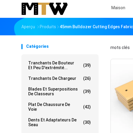
Maison
Aperçu
Produits
45mm Bulldozer Cutting Edges Fabric
Catégories
mots clés
「
Tranchants De Bouteur
(39)
Et Peu D'extrémité...
Tranchants De Chargeur
(26)
Blades Et Superpositions
(39)
De Classeurs
Plat De Chaussure De
(42)
Voie
Dents Et Adaptateurs De
(30)
Seau