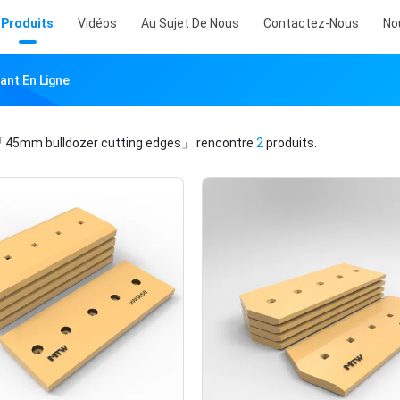
Produits
Vidéos
Au Sujet De Nous
Contactez-Nous
No
ant En Ligne
45mm bulldozer cutting edges」
rencontre
2
produits.