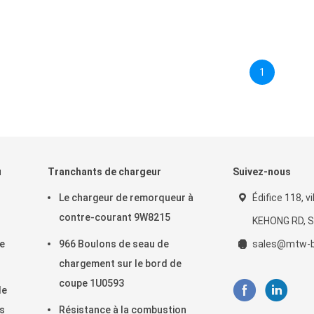
1
u
Tranchants de chargeur
Suivez-nous
Le chargeur de remorqueur à
Édifice 118, vi
contre-courant 9W8215
KEHONG RD, S
e
966 Boulons de seau de
sales@mtw-b
chargement sur le bord de
coupe 1U0593
de
ts
Résistance à la combustion