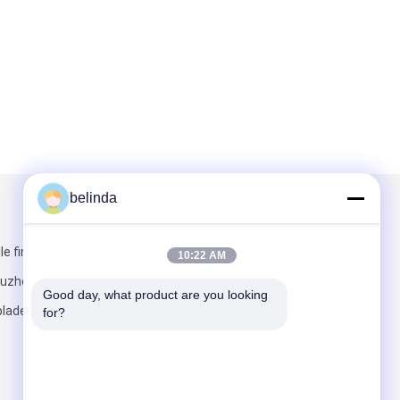
belinda
Mail nous
lle financière, 1
10:22 AM
uzhou, Chine
Good day, what product are you looking 
lades.com
for?
Envoyez