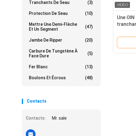
Tranchants De Seau
(3)
Protection De Seau
(10)
Une OIN 
tranchan
Mettre Une Demi-Flèche
(47)
Et Un Segment
9W6658
Jambe De Ripper
(20)
Carbure De Tungstène À
(5)
Face Dure
Fer Blanc
(13)
Boulons Et Écrous
(48)
Contacts
Contacts:
Mr. sale