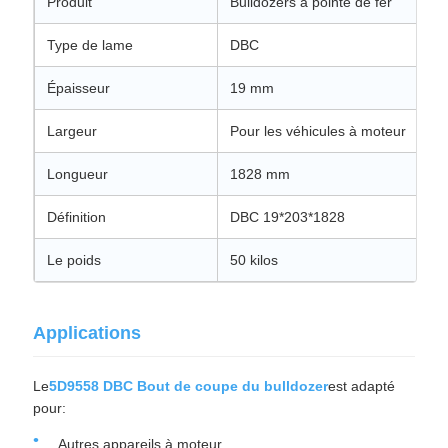
Produit
Bulldozers à pointe de fer
Type de lame
DBC
Épaisseur
19 mm
Largeur
Pour les véhicules à moteur
Longueur
1828 mm
Définition
DBC 19*203*1828
Le poids
50 kilos
Applications
Le
5D9558 DBC Bout de coupe du bulldozer
est adapté
pour:
Autres appareils à moteur