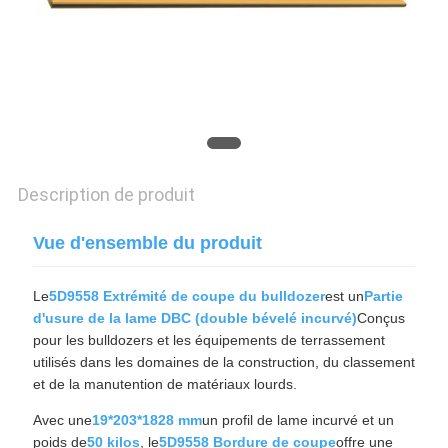
CITATION
SITEMAP
PRIVACY
POLICY
Description de produit
Vue d'ensemble du produit
Le
5D9558 Extrémité de coupe du bulldozer
est un
Partie
d'usure de la lame DBC (double bévelé incurvé)
Conçus
pour les bulldozers et les équipements de terrassement
utilisés dans les domaines de la construction, du classement
et de la manutention de matériaux lourds.
Avec une
19*203*1828 mm
un profil de lame incurvé et un
poids de
50 kilos
, le
5D9558 Bordure de coupe
offre une