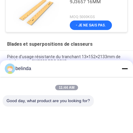
9J3657 16MM
MOQ:5000KGS
- JE NE SAIS PAS.
Blades et superpositions de classeurs
Pièce d'usage résistante du tranchant 13×152×2133mm de
niveleuse de 9W2299 DBC 28KG
belinda
Lame résistante 132.2KG du tranchant 45×330×1216mm de
bouteur de 1093116 DBF
11:44 AM
Lame de niveleuse du tranchant 16×152×2133 34KG de
7T1645 DBC
Good day, what product are you looking for?
Catégories populaires
Tous
Tranchants De 
Tranchants De 