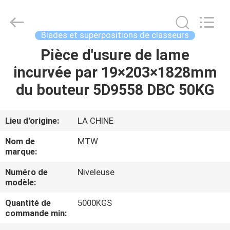
2026
MTW
WEAR
PARTS
(SUZHOU)
Blades et superpositions de classeurs
CO.,LTD.
All
Pièce d'usure de lame
MAISON
Rights
Reserved.
incurvée par 19×203×1828mm
PRODUITS
du bouteur 5D9558 DBC 50KG
VIDÉOS
Lieu d'origine:
LA CHINE
Nom de
MTW
AU
marque:
SUJET
Numéro de
Niveleuse
modèle:
DE
NOUS
Quantité de
5000KGS
commande min: