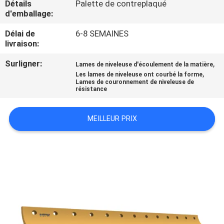
Détails
Palette de contreplaqué
VISITE
d'emballage:
D'USINE
Délai de
6-8 SEMAINES
livraison:
CONTRÔLE
Surligner:
,
Lames de niveleuse d'écoulement de la matière
DE
,
Les lames de niveleuse ont courbé la forme
Lames de couronnement de niveleuse de
QUALITÉ
résistance
CONTACTEZ-
MEILLEUR PRIX
NOUS
NOUVELLES
DEMANDEZ
UNE