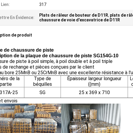
 Lien:
317
Plats de râleur de bouteur de D11R
,
plats de râ
ttre En Évidence:
chaussure de voie d'excavatrice de D11R
ption de produit
e de chaussure de piste
iption de la plaque de chaussure de piste SG154G-10
ure de piste à poil simple, à poil double et à poil triple
 de rechange et pièces conçues par le client
 au bore 25MnB ou 25CrMnB avec une excellente résistance à l'
éro de la
Type de
Épaisseur largeur longueur
L
partie
béquilles
((mm)
317A-25
SG
25 x 369 x 710
et envois