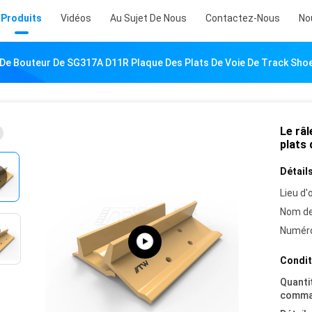
Produits
Vidéos
Au Sujet De Nous
Contactez-Nous
No
 De Bouteur De SG317A D11R Plaque Des Plats De Voie De Track Shoe
Le râ
plats 
Détails
Lieu d'o
Nom de
Numéro
Condit
Quanti
comma