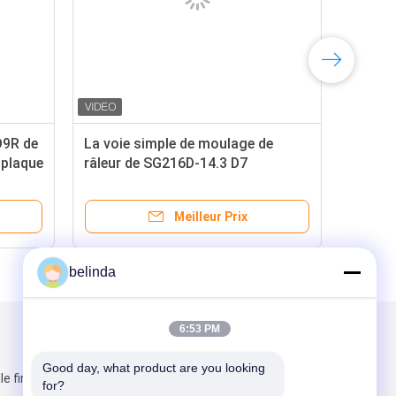
 D9R de
La voie simple de moulage de
 plaque
râleur de SG216D-14.3 D7
capitonne 1P9808
Meilleur Prix
belinda
6:53 PM
Mail nous
Good day, what product are you looking 
lle financière, 1
for?