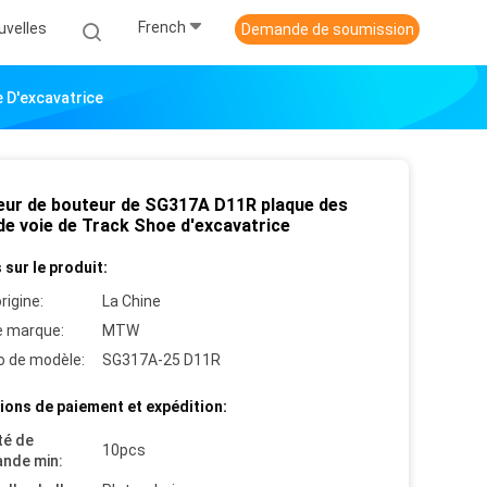
French
uvelles
Demande de soumission
 D'excavatrice
leur de bouteur de SG317A D11R plaque des
de voie de Track Shoe d'excavatrice
 sur le produit:
rigine:
La Chine
 marque:
MTW
 de modèle:
SG317A-25 D11R
ions de paiement et expédition:
té de
10pcs
nde min: