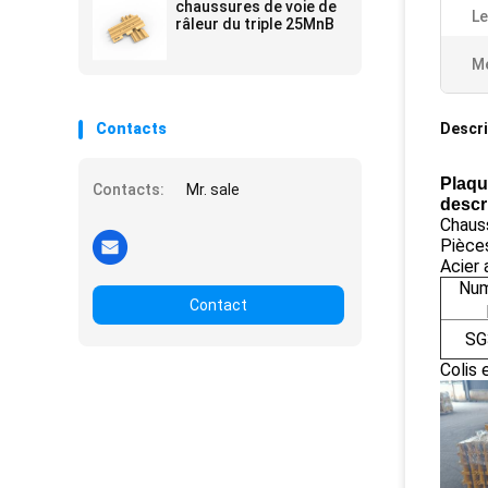
chaussures de voie de
Le
râleur du triple 25MnB
Me
Contacts
Descri
Plaqu
Contacts:
Mr. sale
descr
Chauss
Pièces
Acier
Num
Contact
SG
Colis 