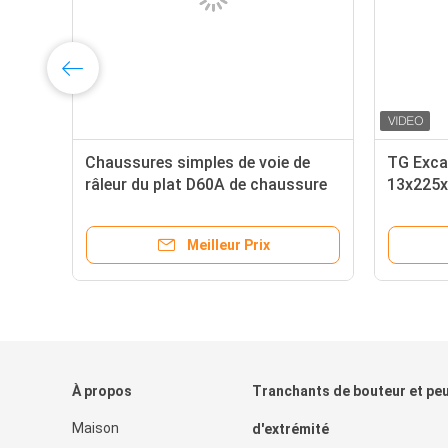
0
Chaussures simples de voie de
TG Exca
N-
râleur du plat D60A de chaussure
13x225x
de voie de râleur de SG
détachée
Meilleur Prix
À propos
Tranchants de bouteur et pe
Maison
d'extrémité