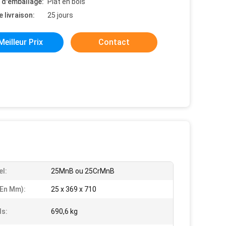
s d'emballage:
Plat en bois
e livraison:
25 jours
Meilleur Prix
Contact
el:
25MnB ou 25CrMnB
(en Mm):
25 x 369 x 710
ds:
690,6 kg