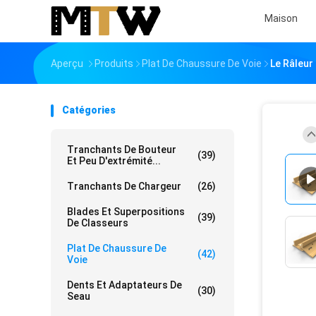
Maison
Aperçu
Produits
Plat De Chaussure De Voie
Le Râleur
Catégories
Tranchants De Bouteur
(39)
Et Peu D'extrémité...
Tranchants De Chargeur
(26)
Blades Et Superpositions
(39)
De Classeurs
Plat De Chaussure De
(42)
Voie
Dents Et Adaptateurs De
(30)
Seau