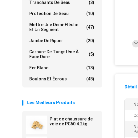
Tranchants De Seau
(3)
Protection De Seau
(10)
Mettre Une Demi-Flèche
(47)
Et Un Segment
Jambe De Ripper
(20)
Carbure De Tungstène À
(5)
Face Dure
Fer Blanc
(13)
Boulons Et Écrous
(48)
Détail
Les Meilleurs Produits
No
Co
Plat de chaussure de
voie de PC60 4.2kg
N
Pa